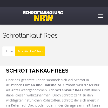
Schrottankauf Rees
Home
Schrottankauf Rees
SCHROTTANKAUF REES
Über das gesamte Leben sammelt sich viel Schrott in
deutschen
Firmen und Haushalte
. Oftmals wird dieser nur
als Abfall wahrgenommen.
Schrottankauf Rees
hilft Ihnen
dabei diesen wahrzunehmen. Doch Schrott zählt zu den
wichtigsten natürlichen Rohstoffen. Schrott der sich meist in
im Keller, auf Dachböden oder in der Garage sammelt, kann