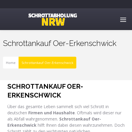
Schrottankauf Oer-Erkenschwick
Home
Schrottankauf Oer-Erkenschwick
SCHROTTANKAUF OER-
ERKENSCHWICK
Über das gesamte Leben sammelt sich viel Schrott in
deutschen
Firmen und Haushalte
. Oftmals wird dieser nur
als Abfall wahrgenommen.
Schrottankauf Oer-
Erkenschwick
hilft Ihnen dabei diesen wahrzunehmen. Doch
Schrott zählt zu den wichtigsten natürlichen