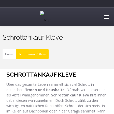
Schrottankauf Kleve
Home
Schrottankauf Kleve
SCHROTTANKAUF KLEVE
Über das gesamte Leben sammelt sich viel Schrott in
deutschen
Firmen und Haushalte
. Oftmals wird dieser nur
als Abfall wahrgenommen.
Schrottankauf Kleve
hilft Ihnen
dabei diesen wahrzunehmen. Doch Schrott zählt zu den
wichtigsten natürlichen Rohstoffen. Schrott der sich meist in
im Keller, auf Dachböden oder in der Garage sammelt, kann