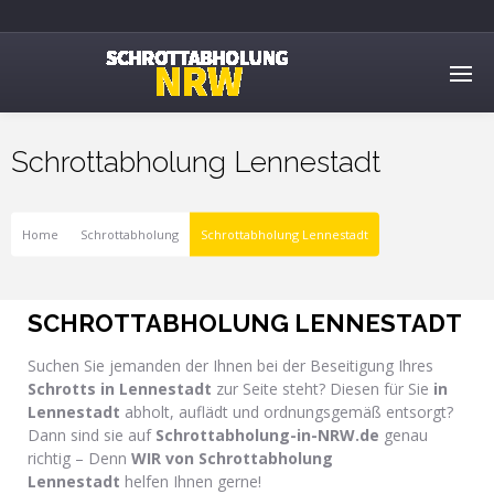
Schrottabholung Lennestadt
Home
Schrottabholung
Schrottabholung Lennestadt
SCHROTTABHOLUNG LENNESTADT
Suchen Sie jemanden der Ihnen bei der Beseitigung Ihres
Schrotts in Lennestadt
zur Seite steht? Diesen für Sie
in
Lennestadt
abholt, auflädt und ordnungsgemäß entsorgt?
Dann sind sie auf
Schrottabholung-in-NRW.de
genau
richtig – Denn
WIR von Schrottabholung
Lennestadt
helfen Ihnen gerne!