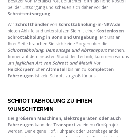
Besitzer von Metallschrott befürchten oftmals hohe Kosten
bei der Entsorgung und scheuen sich daher vor der
Schrottentsorgung
.
Wir
Schrotthändler
von
Schrottabholung-in-NRW.de
bieten Abhilfe und unterstützen Sie mit einer
Kostenlosen
Schrottabholung in Bonn und Umgebung
. Mit uns an
Ihrer Seite brauchen Sie sich keine Sorgen über die
Schrottabholung, Demontage und Abtransport
machen.
Immer auf dem neusten Stand der Technik, kümmern wir uns
um
jeglichen Art von Schrott und Metall
. Von
Heizkörpern
über
Altmetall
bis hin zu
kompletten
Fahrzeugen
ist kein Schrott zu groß für uns!
SCHROTTABHOLUNG ZU IHREM
WUNSCHTERMIN
Bei
größeren Maschinen, Elektrogeräten oder auch
Fahrzeugen
kann der
Transport
zu einem Großprojekt
werden. Der eigene Hof, Fuhrpark oder Betriebsgelände