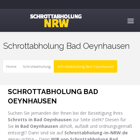
Schrottabholung Bad Oeynhausen
Home
Schrottabholung
Schrottabholung Bad Oeynhausen
SCHROTTABHOLUNG BAD
OEYNHAUSEN
Suchen Sie jemanden der Ihnen bei der Beseitigung Ihres
Schrotts in Bad Oeynhausen
zur Seite steht? Diesen für
Sie
in Bad Oeynhausen
abholt, auflädt und ordnungsgemäß
entsorgt? Dann sind sie auf
Schrottabholung-in-NRW.de
genau richtig – Denn
WIR von Schrottabholung Bad