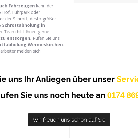
auch Fahrzeugen
kann der
 Hof, Fuhrpark oder
er der Schrott, desto größer
e Schrottabholung
in
er Team hilft Ihnen gerne
zu entsorgen.
Rufen Sie uns
ottabholung Wermeskirchen
.
tarbeiter melden sich
ie uns Ihr Anliegen über unser
Serv
rufen Sie uns noch heute an
0174 86
Wir freuen uns schon auf Sie