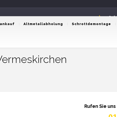
Rufe
0174
tankauf
Altmetallabholung
Schrottdemontage
Wermeskirchen
Rufen Sie uns