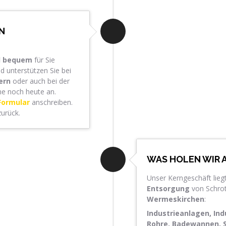
N
nd bequem
für Sie
d unterstützen Sie bei
ern
oder auch bei der
ne noch heute an.
Formular
anschreiben.
zurück.
WAS HOLEN WIR A
Unser Kerngeschäft liegt
Entsorgung
von Schrot
Wermeskirchen
:
Industrieanlagen, In
Rohre, Badewannen, S