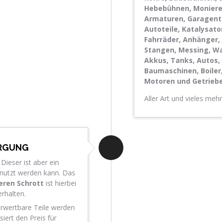
Hebebühnen, Moniere
Armaturen, Garagentor
Autoteile, Katalysato
Fahrräder, Anhänger, 
Stangen, Messing, Wal
Akkus, Tanks, Autos,
Baumaschinen, Boiler, 
Motoren und Getriebe
Aller Art und vieles meh
ORGUNG
Dieser ist aber ein
enutzt werden kann. Das
eren Schrott
ist hierbei
rhalten.
erwertbare Teile werden
siert den Preis für