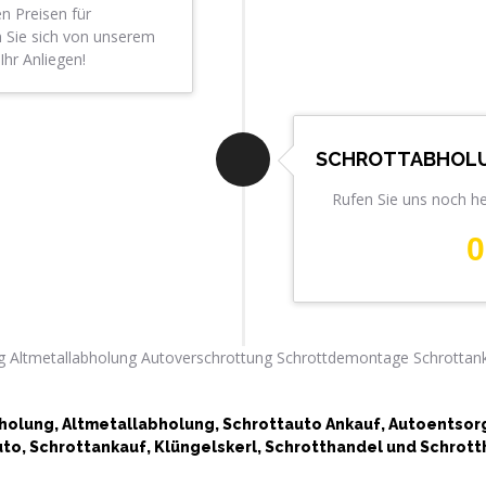
n Preisen für
n Sie sich von unserem
hr Anliegen!
SCHROTTABHOLU
Rufen Sie uns noch h
0
olung, Altmetallabholung, Schrottauto Ankauf, Autoentso
o, Schrottankauf, Klüngelskerl, Schrotthandel und Schrotth