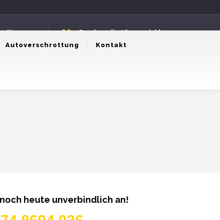
n Sie uns an
Rund um die Uhr erreichbar
8694036
24 Stunden Service
Autoverschrottung
Kontakt
 noch heute unverbindlich an!