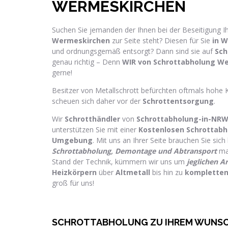
WERMESKIRCHEN
Suchen Sie jemanden der Ihnen bei der Beseitigung I
Wermeskirchen
zur Seite steht? Diesen für Sie
in 
und ordnungsgemäß entsorgt? Dann sind sie auf
Sch
genau richtig – Denn
WIR von Schrottabholung W
gerne!
Besitzer von Metallschrott befürchten oftmals hohe 
scheuen sich daher vor der
Schrottentsorgung
.
Wir
Schrotthändler
von
Schrottabholung-in-NRW
unterstützen Sie mit einer
Kostenlosen Schrottabh
Umgebung
. Mit uns an Ihrer Seite brauchen Sie sich
Schrottabholung, Demontage und Abtransport
ma
Stand der Technik, kümmern wir uns um
jeglichen Ar
Heizkörpern
über
Altmetall
bis hin zu
kompletten
groß für uns!
SCHROTTABHOLUNG ZU IHREM WUNS