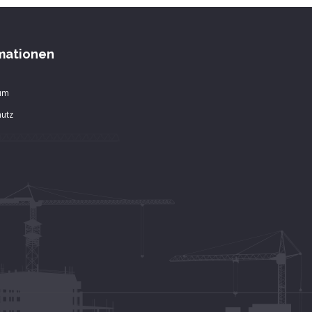
mationen
um
utz