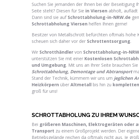
Suchen Sie jemanden der Ihnen bei der Beseitigung I
Seite steht? Diesen für Sie
in Viersen
abholt, aufläd
Dann sind sie auf
Schrottabholung-in-NRW.de
gen
Schrottabholung Viersen
helfen Ihnen gerne!
Besitzer von Metallschrott befürchten oftmals hohe 
scheuen sich daher vor der
Schrottentsorgung
.
Wir
Schrotthändler
von
Schrottabholung-in-NRW
unterstützen Sie mit einer
Kostenlosen Schrottabh
und Umgebung
. Mit uns an Ihrer Seite brauchen Sie
Schrottabholung, Demontage und Abtransport
ma
Stand der Technik, kümmern wir uns um
jeglichen Ar
Heizkörpern
über
Altmetall
bis hin zu
kompletten
groß für uns!
SCHROTTABHOLUNG ZU IHREM WUNS
Bei
größeren Maschinen, Elektrogeräten oder 
Transport
zu einem Großprojekt werden. Der eigene
Betriebsgelände reichen da oftmals nicht aus. Je größ