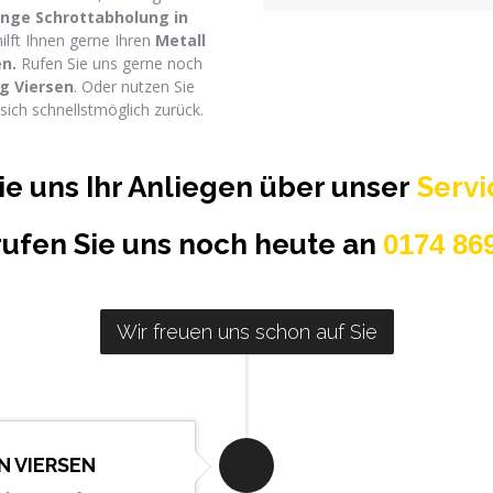
ange Schrottabholung
in
lft Ihnen gerne Ihren
Metall
n.
Rufen Sie uns gerne noch
g Viersen
. Oder nutzen Sie
sich schnellstmöglich zurück.
ie uns Ihr Anliegen über unser
Serv
rufen Sie uns noch heute an
0174 86
Wir freuen uns schon auf Sie
 VIERSEN