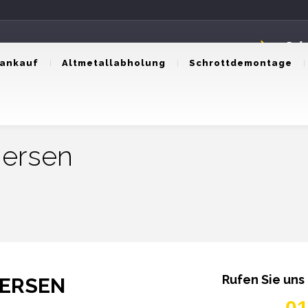
Rufe
0174
tankauf
Altmetallabholung
Schrottdemontage
iersen
Rufen Sie uns
ERSEN