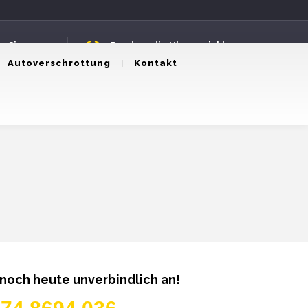
n Sie uns an
Rund um die Uhr erreichbar
8694036
24 Stunden Service
Autoverschrottung
Kontakt
 noch heute unverbindlich an!