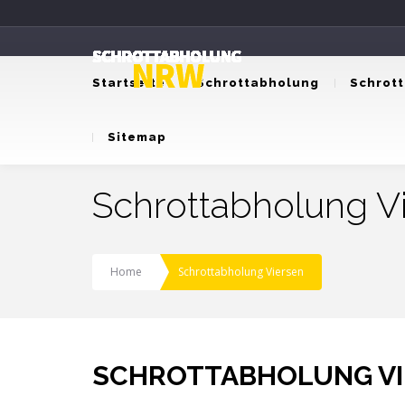
Startseite
Schrottabholung
Schrot
Sitemap
Schrottabholung V
Home
Schrottabholung Viersen
SCHROTTABHOLUNG VI