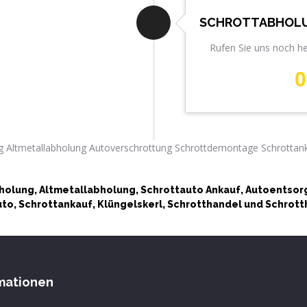
SCHROTTABHOLU
Rufen Sie uns noch h
0
olung, Altmetallabholung, Schrottauto Ankauf, Autoentso
o, Schrottankauf, Klüngelskerl, Schrotthandel und Schrotth
mationen