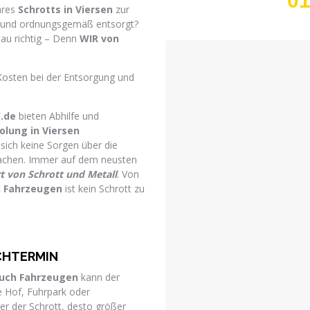
01
hres
Schrotts in Viersen
zur
t und ordnungsgemäß entsorgt?
au richtig – Denn
WIR von
Kosten bei der Entsorgung und
.de
bieten Abhilfe und
olung in Viersen
 sich keine Sorgen über die
chen. Immer auf dem neusten
t von Schrott und Metall
. Von
 Fahrzeugen
ist kein Schrott zu
CHTERMIN
auch Fahrzeugen
kann der
 Hof, Fuhrpark oder
er der Schrott, desto größer