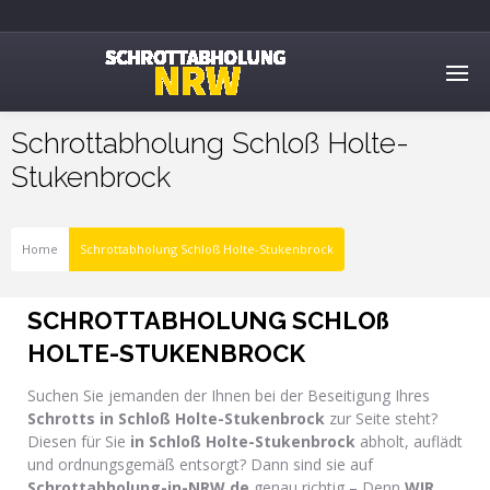
Schrottabholung Schloß Holte-
Stukenbrock
Home
Schrottabholung Schloß Holte-Stukenbrock
SCHROTTABHOLUNG SCHLOß
HOLTE-STUKENBROCK
Suchen Sie jemanden der Ihnen bei der Beseitigung Ihres
Schrotts in Schloß Holte-Stukenbrock
zur Seite steht?
Diesen für Sie
in Schloß Holte-Stukenbrock
abholt, auflädt
und ordnungsgemäß entsorgt? Dann sind sie auf
Schrottabholung-in-NRW.de
genau richtig – Denn
WIR