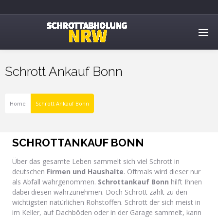
Schrott Ankauf Bonn
Home
Schrott Ankauf Bonn
SCHROTTANKAUF BONN
Über das gesamte Leben sammelt sich viel Schrott in
deutschen
Firmen und Haushalte
. Oftmals wird dieser nur
als Abfall wahrgenommen.
Schrottankauf Bonn
hilft Ihnen
dabei diesen wahrzunehmen. Doch Schrott zählt zu den
wichtigsten natürlichen Rohstoffen. Schrott der sich meist in
im Keller, auf Dachböden oder in der Garage sammelt, kann