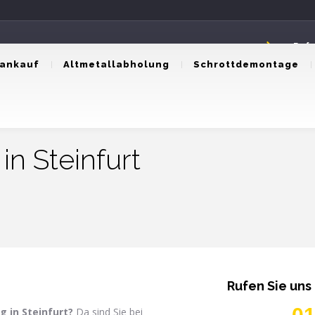
Rufe
0174
tankauf
Altmetallabholung
Schrottdemontage
n Steinfurt
Rufen Sie uns
ng
in Steinfurt
?
Da sind Sie bei