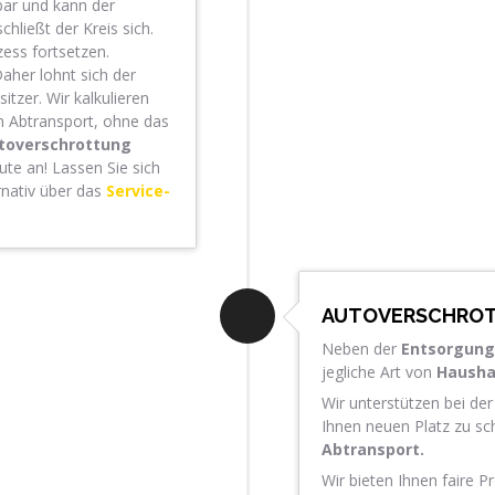
ebar und kann der
hließt der Kreis sich.
zess fortsetzen.
aher lohnt sich der
tzer. Wir kalkulieren
im Abtransport, ohne das
toverschrottung
te an! Lassen Sie sich
rnativ über das
Service-
AUTOVERSCHROT
Neben der
Entsorgung
jegliche Art von
Haushal
Wir unterstützen bei de
Ihnen neuen Platz zu s
Abtransport.
Wir bieten Ihnen faire Pr