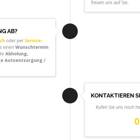
freuen uns auf Sie.
NG AB?
sch
oder per
Service-
ns einen
Wunschtermin
die
Abholung,
ige Autoentsorgung /
KONTAKTIEREN S
Rufen Sie uns noch h
0