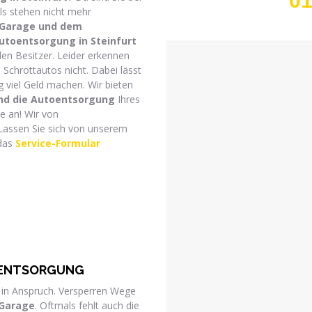
01
ls stehen nicht mehr
 Garage und dem
utoentsorgung in Steinfurt
den Besitzer. Leider erkennen
Schrottautos nicht. Dabei lässt
g viel Geld machen. Wir bieten
und die Autoentsorgung
Ihres
e an! Wir von
Lassen Sie sich von unserem
 das
Service-Formular
TOENTSORGUNG
 in Anspruch. Versperren Wege
 Garage
. Oftmals fehlt auch die