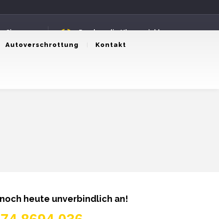
n Sie uns an
Rund um die Uhr erreichbar
8694036
24 Stunden Service
Autoverschrottung
Kontakt
 noch heute unverbindlich an!