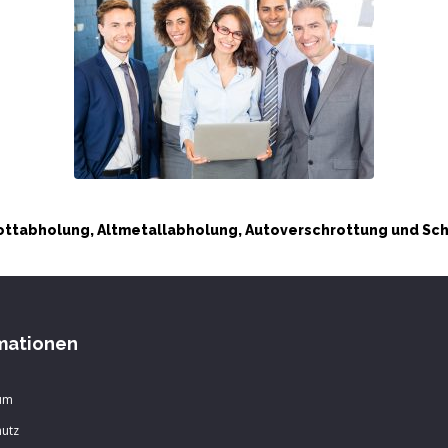
ttabholung, Altmetallabholung, Autoverschrottung und Sc
mationen
um
utz