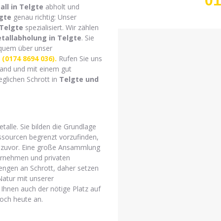
01
all in Telgte
abholt und
lgte
genau richtig: Unser
 Telgte
spezialisiert. Wir zählen
tallabholung in Telgte
. Sie
uem über unser
(0174 8694 036).
Rufen Sie uns
and und mit einem gut
eglichen Schrott in
Telgte
und
alle. Sie bilden die Grundlage
essourcen begrenzt vorzufinden,
ie zuvor. Eine große Ansammlung
ternehmen und privaten
ngen an Schrott, daher setzen
Natur mit unserer
t Ihnen auch der nötige Platz auf
och heute an.