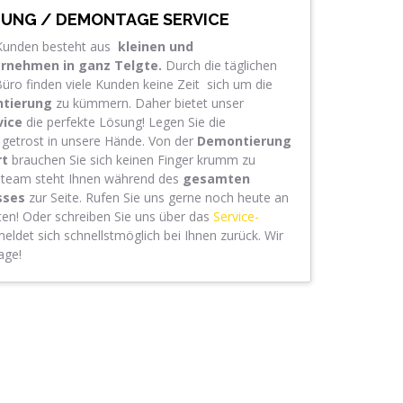
UNG / DEMONTAGE SERVICE
r Kunden besteht aus
kleinen und
ernehmen in ganz
Telgte
.
Durch die täglichen
ro finden viele Kunden keine Zeit sich um die
tierung
zu kümmern. Daher bietet unser
vice
die perfekte Lösung! Legen Sie die
getrost in unsere Hände. Von der
Demontierung
rt
brauchen Sie sich keinen Finger krumm zu
nteam steht Ihnen während des
gesamten
sses
zur Seite. Rufen Sie uns gerne noch heute an
aten! Oder schreiben Sie uns über das
Service-
ldet sich schnellstmöglich bei Ihnen zurück. Wir
age!