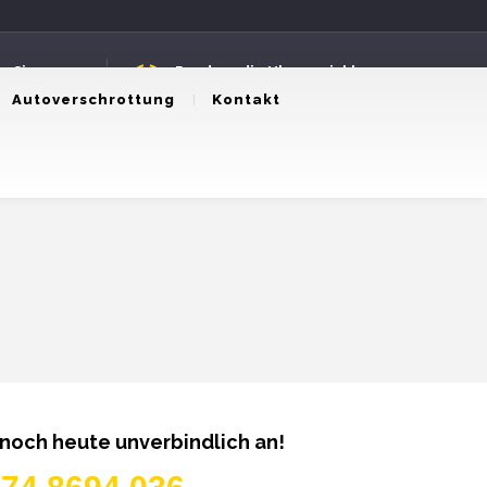
n Sie uns an
Rund um die Uhr erreichbar
8694036
24 Stunden Service
Autoverschrottung
Kontakt
 noch heute unverbindlich an!