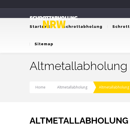
Startseite
Schrottabholung
Schrot
Sitemap
Altmetallabholung 
Home
Altmetallabholung
Altmetallabholung 
ALTMETALLABHOLUNG 