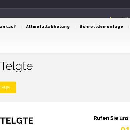
Rufe
0174
tankauf
Altmetallabholung
Schrottdemontage
Telgte
Telgte
Rufen Sie uns
TELGTE