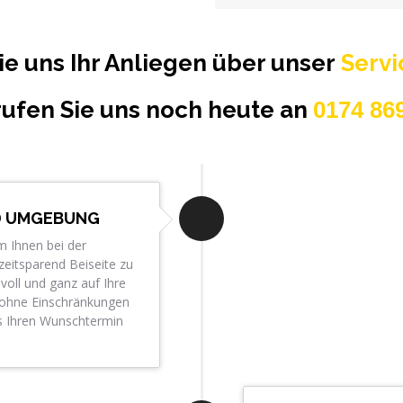
ie uns Ihr Anliegen über unser
Serv
rufen Sie uns noch heute an
0174 86
D UMGEBUNG
m Ihnen bei der
zeitsparend Beiseite zu
voll und ganz auf Ihre
n ohne Einschränkungen
ns Ihren Wunschtermin