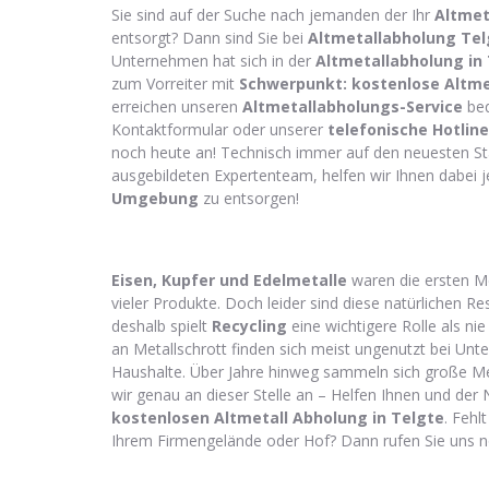
Sie sind auf der Suche nach jemanden der Ihr
Altmet
entsorgt? Dann sind Sie bei
Altmetallabholung Te
Unternehmen hat sich in der
Altmetallabholung in
zum Vorreiter mit
Schwerpunkt: kostenlose Altme
erreichen unseren
Altmetallabholungs-Service
beq
Kontaktformular oder unserer
telefonische Hotline
noch heute an! Technisch immer auf den neuesten St
ausgebildeten Expertenteam, helfen wir Ihnen dabei j
Umgebung
zu entsorgen!
Eisen, Kupfer und Edelmetalle
waren die ersten Met
vieler Produkte. Doch leider sind diese natürlichen R
deshalb spielt
Recycling
eine wichtigere Rolle als n
an Metallschrott finden sich meist ungenutzt bei Un
Haushalte. Über Jahre hinweg sammeln sich große Me
wir genau an dieser Stelle an – Helfen Ihnen und der 
kostenlosen
Altmetall Abholung in Telgte
. Fehl
Ihrem Firmengelände oder Hof? Dann rufen Sie uns n