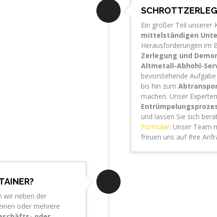
SCHROTTZERLEG
Ein großer Teil unsere
mittelständigen Unt
Herausforderungen im Bü
Zerlegung und Demon
Altmetall-Abhohl-Ser
bevorstehende Aufgabe 
bis hin zum
Abtranspo
machen. Unser Experte
Entrümpelungsproze
und lassen Sie sich ber
Formular
. Unser Team me
freuen uns auf Ihre Anfr
TAINER?
 wir neben der
einen oder mehrere
schäfts- oder