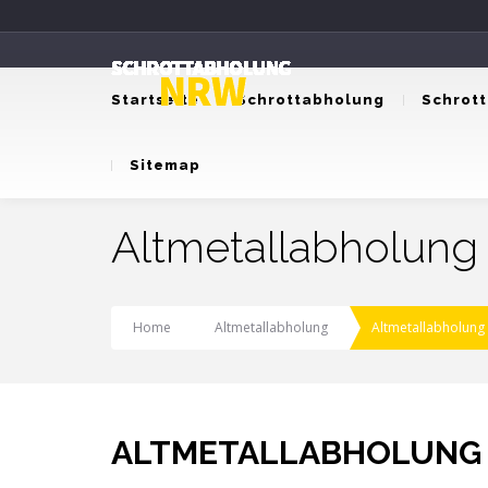
Startseite
Schrottabholung
Schrot
Sitemap
Altmetallabholung
Home
Altmetallabholung
Altmetallabholung
ALTMETALLABHOLUNG