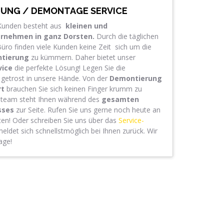
UNG / DEMONTAGE SERVICE
r Kunden besteht aus
kleinen und
ernehmen in ganz
Dorsten
.
Durch die täglichen
ro finden viele Kunden keine Zeit sich um die
tierung
zu kümmern. Daher bietet unser
vice
die perfekte Lösung! Legen Sie die
getrost in unsere Hände. Von der
Demontierung
rt
brauchen Sie sich keinen Finger krumm zu
nteam steht Ihnen während des
gesamten
sses
zur Seite. Rufen Sie uns gerne noch heute an
aten! Oder schreiben Sie uns über das
Service-
ldet sich schnellstmöglich bei Ihnen zurück. Wir
age!