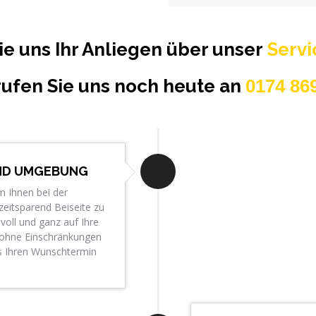
ie uns Ihr Anliegen über unser
Serv
rufen Sie uns noch heute an
0174 86
ND UMGEBUNG
m Ihnen bei der
zeitsparend Beiseite zu
voll und ganz auf Ihre
n ohne Einschränkungen
ns Ihren Wunschtermin