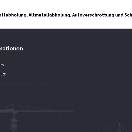
ttabholung, Altmetallabholung, Autoverschrottung und Sc
mationen
um
utz