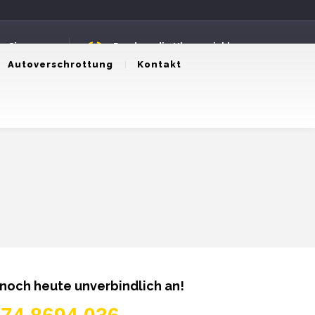
n Sie uns an
Rund um die Uhr erreichbar
8694036
24 Stunden Service
Autoverschrottung
Kontakt
 noch heute unverbindlich an!