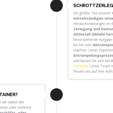
SCHROTTZERLEG
Ein großer Teil unsere
mittelständigen Unt
Herausforderungen im Bü
Zerlegung und Demon
Altmetall-Abhohl-Ser
bevorstehende Aufgabe 
bis hin zum
Abtranspo
machen. Unser Experte
Entrümpelungsproze
und lassen Sie sich ber
Formular
. Unser Team me
freuen uns auf Ihre Anfr
TAINER?
 wir neben der
einen oder mehrere
schäfts- oder