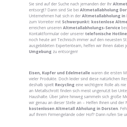
Sie sind auf der Suche nach jemanden der Ihr
Altmet
entsorgt? Dann sind Sie bei
Altmetallabholung Do
Unternehmen hat sich in der
Altmetallabholung in
zum Vorreiter mit
Schwerpunkt: kostenlose Altme
erreichen unseren
Altmetallabholungs-Service
beq
Kontaktformular oder unserer
telefonische Hotline
noch heute an! Technisch immer auf den neuesten St
ausgebildeten Expertenteam, helfen wir Ihnen dabei j
Umgebung
zu entsorgen!
Eisen, Kupfer und Edelmetalle
waren die ersten Met
vieler Produkte. Doch leider sind diese natürlichen R
deshalb spielt
Recycling
eine wichtigere Rolle als n
an Metallschrott finden sich meist ungenutzt bei Un
Haushalte. Über Jahre hinweg sammeln sich große Me
wir genau an dieser Stelle an – Helfen Ihnen und der 
kostenlosen
Altmetall Abholung in Dorsten
. Feh
auf Ihrem Firmengelände oder Hof? Dann rufen Sie u