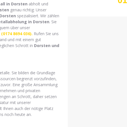
01
all in Dorsten
abholt und
rsten
genau richtig: Unser
 Dorsten
spezialisiert. Wir zählen
tallabholung in Dorsten
. Sie
uem über unser
(0174 8694 036).
Rufen Sie uns
and und mit einem gut
eglichen Schrott in
Dorsten
und
alle. Sie bilden die Grundlage
essourcen begrenzt vorzufinden,
ie zuvor. Eine große Ansammlung
ternehmen und privaten
ngen an Schrott, daher setzen
Natur mit unserer
lt Ihnen auch der nötige Platz
ns noch heute an.